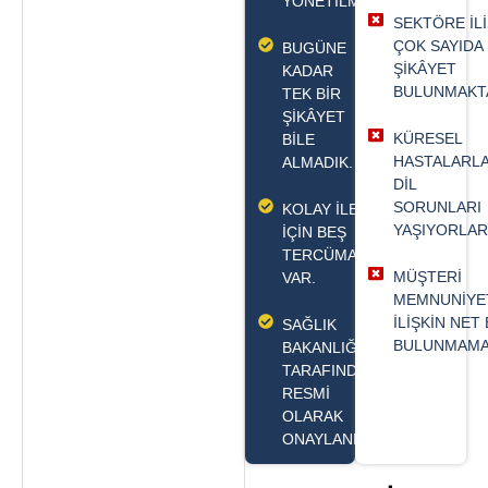
YÖNETILMEKTEDIR.
SEKTÖRE ILI
ÇOK SAYIDA
BUGÜNE
ŞIKÂYET
KADAR
BULUNMAKT
TEK BIR
ŞIKÂYET
KÜRESEL
BILE
HASTALARL
ALMADIK.
DIL
SORUNLARI
KOLAY ILETIŞIM
YAŞIYORLAR
IÇIN BEŞ
TERCÜMANIMIZ
MÜŞTERI
VAR.
MEMNUNIYE
ILIŞKIN NET 
SAĞLIK
BULUNMAMA
BAKANLIĞI
TARAFINDAN
RESMI
OLARAK
ONAYLANDIK.