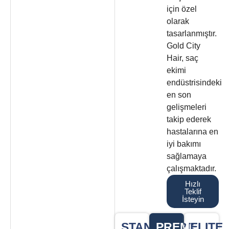
için özel
olarak
tasarlanmıştır.
Gold City
Hair, saç
ekimi
endüstrisindeki
en son
gelişmeleri
takip ederek
hastalarına en
iyi bakımı
sağlamaya
çalışmaktadır.
Hızlı
Teklif
İsteyin
STANDAARD
PREMIUM
ELITE