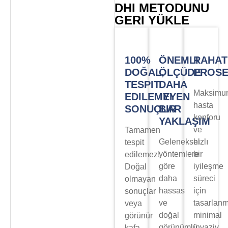
DHI METODUNU
GERI YÜKLE
100%
ÖNEMLI
RAHAT
DOĞAL,
ÖLÇÜDE
PROS
TESPIT
DAHA
Maksimu
EDILEMEYEN
IYI
hasta
SONUÇLAR
BIR
konforu
YAKLAŞIM
ve
Tamamen
Geleneksel
hızlı
tespit
yöntemlere
bir
edilemez!
göre
iyileşme
Doğal
daha
süreci
olmayan
hassas
için
sonuçlar
ve
tasarlanm
veya
doğal
minimal
görünür
görünümlü
invaziv
kafa