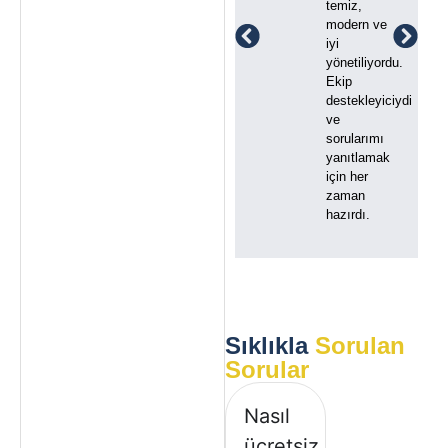
temiz,
modern ve
iyi
yönetiliyordu.
Ekip
destekleyiciydi
ve
sorularımı
yanıtlamak
için her
zaman
hazırdı.
Sıklıkla
Sorulan
Sorular
Nasıl
ücretsiz