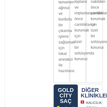
toplanır
nakilden
tamamen
ve
önce
ağrısız
implantasyondan
canlılıklar
ve
önce
korumak
konforlu
canlılıklarını
için
bir
korumak
özel
çıkarma
için
bir
işlemi
özel
solüsyon
sağlamak
bir
korunur.
için
solüsyonda
lokal
korunur.
anestezi
ile
hazırlanır.
GOLD
DIĞER
CITY
KLINIKLE
SAÇ
KALICILIK