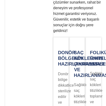
çözümler sunarken, rahat bir
deneyim ve profesyonel
hizmet garantisi veriyoruz.
Güvenilir, estetik ve başarılı
sonuçlar için doğru yere
geldiniz!
DONÖR
SAÇ
FOLIK
BÖLGENİN
KÖKLERININ
ÜNITE
HAZIRLANMASI
ÇIKARILMASI
YERLE
VE
Sağlıklı
Donör
HAZIRLANMA
saç
bölge
Sağlıklı
kökleri
dikkatlice
saç
titizlikle
sterilize
kökleri
toplanır
edilir
titizlikle
ve
ve