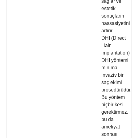
sağlar ve
estetik
sonuçların
hassasiyetini
artırır.
DHI (Direct
Hair
Implantation)
DHI yöntemi
minimal
invaziv bir
saç ekimi
prosedürüdür.
Bu yöntem
hiçbir kesi
gerektirmez,
bu da
ameliyat
sonrası