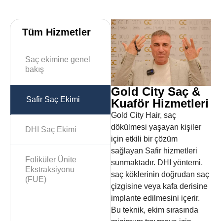
Tüm Hizmetler
Saç ekimine genel
bakış
Gold City Saç &
Safir Saç Ekimi
Kuaför Hizmetleri
Gold City Hair, saç
dökülmesi yaşayan kişiler
DHI Saç Ekimi
için etkili bir çözüm
sağlayan Safir hizmetleri
Foliküler Ünite
sunmaktadır. DHI yöntemi,
Ekstraksiyonu
saç köklerinin doğrudan saç
(FUE)
çizgisine veya kafa derisine
implante edilmesini içerir.
Bu teknik, ekim sırasında