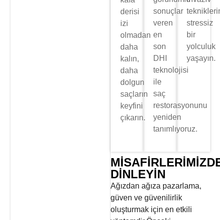
sonuçlar
teknikler
derisi
veren
stressiz
izi
en
bir
olmadan
son
yolculuk
daha
DHI
yaşayın.
kalın,
teknolojisi
daha
ile
dolgun
saç
saçların
restorasyonunu
keyfini
yeniden
çıkarın.
tanımlıyoruz.
MISAFIRLERIMIZD
DINLEYIN
Ağızdan ağıza pazarlama,
güven ve güvenilirlik
oluşturmak için en etkili