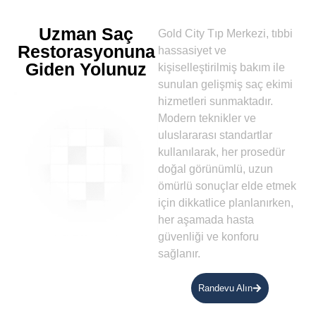
Uzman Saç
Gold City Tıp Merkezi, tıbbi
Restorasyonuna
hassasiyet ve
Giden Yolunuz
kişiselleştirilmiş bakım ile
sunulan gelişmiş saç ekimi
hizmetleri sunmaktadır.
Modern teknikler ve
uluslararası standartlar
kullanılarak, her prosedür
doğal görünümlü, uzun
ömürlü sonuçlar elde etmek
için dikkatlice planlanırken,
her aşamada hasta
güvenliği ve konforu
sağlanır.
Randevu Alın