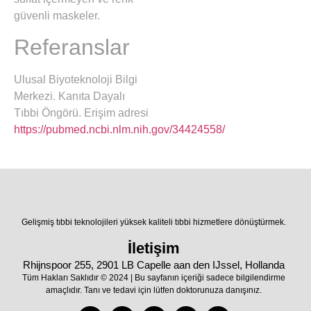
güvenli maskeler.
Referanslar
Ulusal Biyoteknoloji Bilgi
Merkezi. Kanıta Dayalı
Tıbbi Öngörü. Erişim adresi
https://pubmed.ncbi.nlm.nih.gov/34424558/
Gelişmiş tıbbi teknolojileri yüksek kaliteli tıbbi hizmetlere dönüştürmek.
İletişim
Rhijnspoor 255, 2901 LB Capelle aan den IJssel, Hollanda
Tüm Hakları Saklıdır © 2024 | Bu sayfanın içeriği sadece bilgilendirme
amaçlıdır. Tanı ve tedavi için lütfen doktorunuza danışınız.