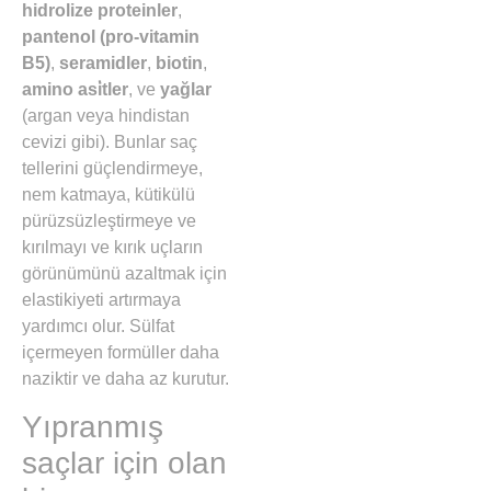
hidrolize proteinler
,
pantenol (pro-vitamin
B5)
,
seramidler
,
biotin
,
amino asi̇tler
, ve
yağlar
(argan veya hindistan
cevizi gibi). Bunlar saç
tellerini güçlendirmeye,
nem katmaya, kütikülü
pürüzsüzleştirmeye ve
kırılmayı ve kırık uçların
görünümünü azaltmak için
elastikiyeti artırmaya
yardımcı olur. Sülfat
içermeyen formüller daha
naziktir ve daha az kurutur.
Yıpranmış
saçlar için olan